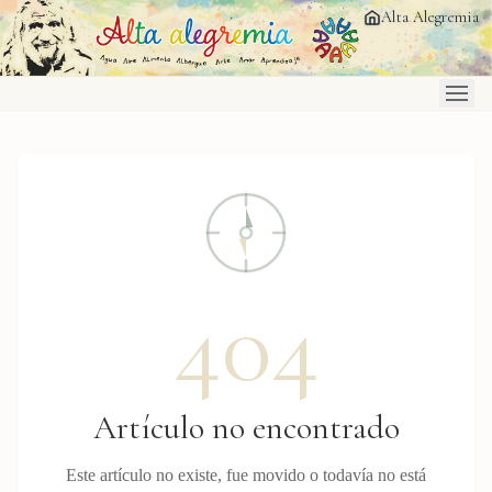
Saltar al contenido principal
Alta Alegremia
404
Artículo no encontrado
Este artículo no existe, fue movido o todavía no está