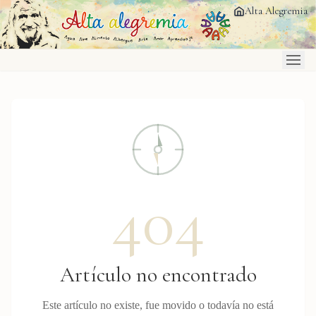
Saltar al contenido principal
Alta Alegremia
404
Artículo no encontrado
Este artículo no existe, fue movido o todavía no está