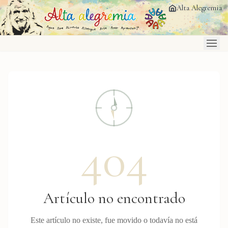
Saltar al contenido principal
Alta Alegremia
404
Artículo no encontrado
Este artículo no existe, fue movido o todavía no está