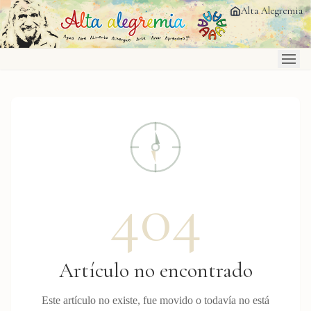
Saltar al contenido principal
Alta Alegremia
404
Artículo no encontrado
Este artículo no existe, fue movido o todavía no está