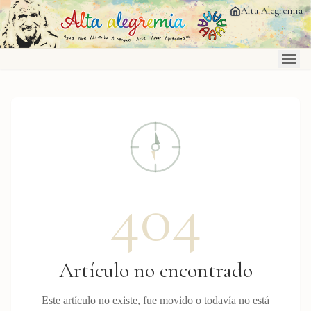
Saltar al contenido principal
Alta Alegremia
404
Artículo no encontrado
Este artículo no existe, fue movido o todavía no está