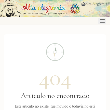
Saltar al contenido principal
Alta Alegremia
404
Artículo no encontrado
Este artículo no existe, fue movido o todavía no está